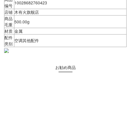
10028682760423
编号
店铺
木有火旗舰店
商品
500.00g
毛重
材质
金属
配件
空调其他配件
类别
お勧め商品