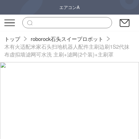
エアコンA
トップ
roborock石头スイープロボット
木有火适配米家石头扫地机器人配件主刷边刷1S2代抹
布虚拟墙滤网可水洗 主刷+滤网(2个装)+主刷罩