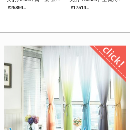
¥25894~
¥17514~