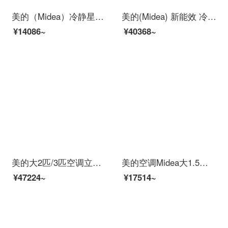
美的（Midea）冷静星新能效 智弧 手机智能变频冷暖卧室壁挂式空调挂机大1匹/1.5匹/2匹防直吹 新能效大1匹26PC401(5)
美的(Midea) 新能效 冷静星二代 智能家电变频冷暖客厅商用2匹壁挂式空调挂机KFR-50GW/BP2DN8Y-PC400(3)
¥14086~
¥40368~
美的大2匹/3匹空调立式 家用变频冷暖柜式空调 圆柱客厅柜机 冷暖一级能效静音立柜式 智能家电 新1级大3匹智行72-YH200(1) 【自清洁低噪静音 1级能效 变频冷暖】
美的空调Midea大1.5匹1p 新一级能效 i青春2 智能变频 壁挂式冷暖卧室空调挂机N8XHB1 大1匹 能效新升级 高配更省电
¥47224~
¥17514~