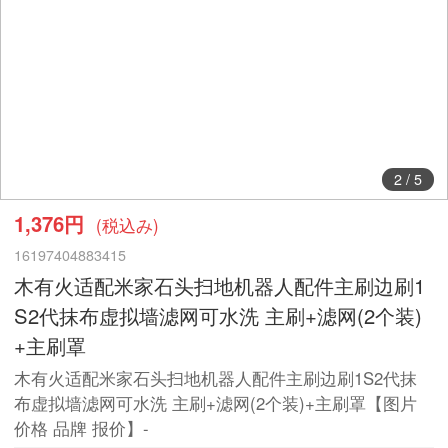
2
/
5
1,376円
(税込み)
16197404883415
木有火适配米家石头扫地机器人配件主刷边刷1
S2代抹布虚拟墙滤网可水洗 主刷+滤网(2个装)
+主刷罩
木有火适配米家石头扫地机器人配件主刷边刷1S2代抹
布虚拟墙滤网可水洗 主刷+滤网(2个装)+主刷罩【图片
价格 品牌 报价】-