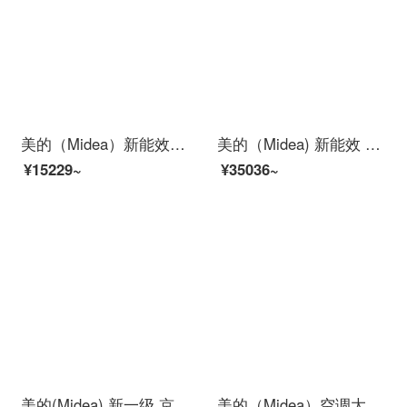
美的（Midea）新能效变频冷暖空调壁挂式挂机卧室家用 APP控制智能家电 大1匹新智弧MJA3【新智能省电升级】
美的（Midea) 新能效 风客 智能家电 变频冷暖 2匹客厅立式柜机KFR-51LW/N8MFA3
¥15229~
¥35036~
美的(Midea) 新一级 京锦 智能家电 变频冷暖 1.5匹壁挂式空调KFR-35GW/BDN8Y-QJ200(1)
美的（Midea）空调大1匹/1.5匹/2匹/3匹 空调挂机 省电星/冷静星冷暖家用壁挂式空调 大1匹冷暖变频 PH400(3)【新省电三级】