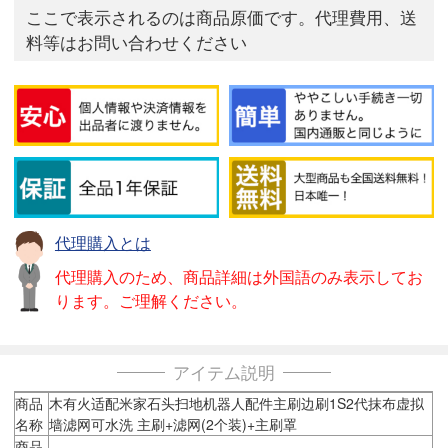
ここで表示されるのは商品原価です。代理費用、送
料等はお問い合わせください
代理購入とは
代理購入のため、商品詳細は外国語のみ表示してお
ります。ご理解ください。
アイテム説明
商品
木有火适配米家石头扫地机器人配件主刷边刷1S2代抹布虚拟
名称
墙滤网可水洗 主刷+滤网(2个装)+主刷罩
商品