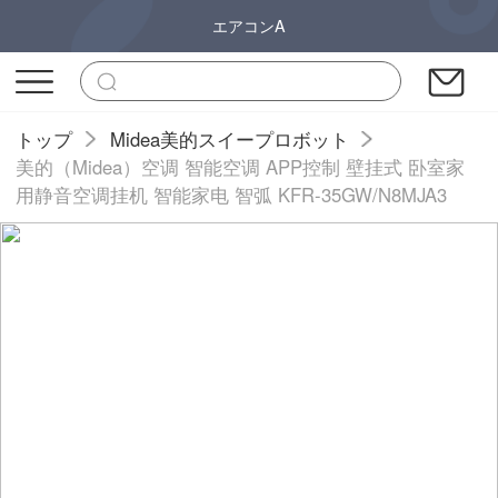
エアコンA
トップ
Midea美的スイープロボット
美的（Midea）空调 智能空调 APP控制 壁挂式 卧室家
用静音空调挂机 智能家电 智弧 KFR-35GW/N8MJA3