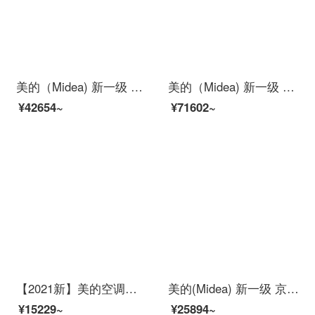
美的（Midea) 新一级 智行 智能家电 变频冷暖 2匹客厅圆柱空调立式柜机KFR-51LW/BP3DN8Y-YH200(1)
美的（Midea) 新一级 舒适星 专利无风感空调 智能家电 变频冷暖 3匹客厅圆柱空调立式柜机 KFR-72LW/N8MWA1
¥42654~
¥71602~
【2021新】美的空调挂机 高温蒸汽自洁 独立除湿 智能 新能效壁挂式空调 APP静音节能 变频更省电 冷暖两用 大1匹-适用11-17㎡
美的(Midea) 新一级 京锦 智能家电 变频冷暖 1.5匹壁挂式空调KFR-35GW/BDN8Y-QJ200(1)
¥15229~
¥25894~