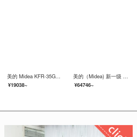
美的 Midea KFR-35GW/N8MHA1 新一级能效大1.5匹WIFI智能节能变频冷暖极光先锋一键防直吹壁挂式空调挂机
美的（Midea) 新一级 钰行 智能家电 变频冷暖 智能语音空调 3匹客厅圆柱空调立式柜机KFR-72LW/N8MZA1
¥19038~
¥64746~