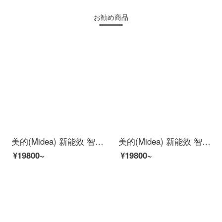
お勧め商品
美的(Midea) 新能效 智弧 智能家电 变频冷暖 高温蒸汽自洁 1.5匹壁挂式空调KFR-35GW/N8MJA3
美的(Midea) 新能效 智弧II 变频冷暖 小京鱼控制京品家电 1.5匹壁挂式卧室智能空调挂机KFR-35GW/N8XJC3
¥19800~
¥19800~