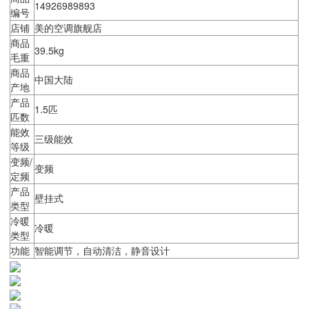
14926989893
编号
店铺
美的空调旗舰店
商品
39.5kg
毛重
商品
中国大陆
产地
产品
1.5匹
匹数
能效
三级能效
等级
变频/
变频
定频
产品
壁挂式
类型
冷暖
冷暖
类型
功能
智能调节，自动清洁，静音设计