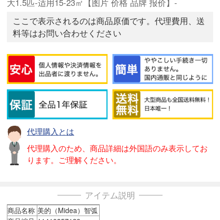
大1.5匹-适用15-23㎡【图片 价格 品牌 报价】-
ここで表示されるのは商品原価です。代理費用、送
料等はお問い合わせください
代理購入とは
代理購入のため、商品詳細は外国語のみ表示してお
ります。ご理解ください。
アイテム説明
商品名称
美的（Midea）智弧