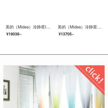
美的（Midea）冷静星II 大1匹 新一级变频冷暖 防直吹 APP智能 家用卧室空调挂机 KFR-26GW/BP3DN8Y-PH200(1)
美的（Midea）冷静星智弧大1匹/1.5匹/2匹/3P冷暖智能家电壁挂式卧室家用空调挂机 大1匹KF-26GW/PC401【定频不制热】
¥19038~
¥13705~