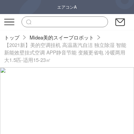
エアコンA
トップ
Midea美的スイープロボット
【2021新】美的空调挂机 高温蒸汽自洁 独立除湿 智能
新能效壁挂式空调 APP静音节能 变频更省电 冷暖两用
大1.5匹-适用15-23㎡