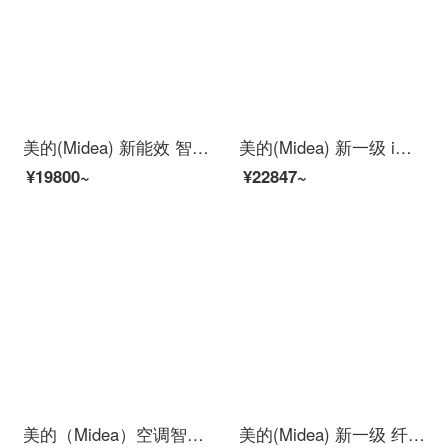
美的(Midea) 新能效 智弧 智能家电 变频冷暖 高温蒸汽自洁 1.5匹壁挂式空调KFR-35GW/N8MJA3
美的(Midea) 新一级 i青春II 智能家电 变频冷暖 1.5匹壁挂式空调挂机KFR-35GW/N8XHB1
¥19800~
¥22847~
美的（Midea）空调智弧 大1匹/1.5匹 新三级变频空调冷暖 自清洁智能低噪空调制暖挂机 MJA 大1匹--适用面积11-17㎡
美的(Midea) 新一级 纤白 专利无风感空调 智能家电 变频冷暖 1.5匹壁挂式空调挂机KFR-35GW/N8MWA1