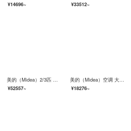
¥14696~
¥33512~
美的（Midea）2/3匹 变频柜机空调 空调柜式 美的空调立式 新能效 智能家电 立柜式空调 KFR-51LW/N8MJA3
美的（Midea）空调 大1匹/1.5匹新一级能效全直流变频冷暖空调 智能除菌大风量空调挂机 极酷 大1.5匹--适用面积15-23㎡
¥52557~
¥18276~