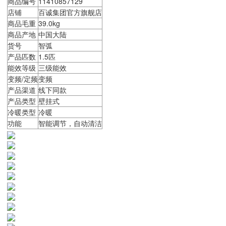
商品编号
11410857129
店铺
百诚集团官方旗舰店
商品毛重
39.0kg
商品产地
中国大陆
货号
智弧
产品匹数
1.5匹
能效等级
三级能效
变频/定频
变频
产品渠道
线下同款
产品类型
壁挂式
冷暖类型
冷暖
功能
智能调节，自动清洁