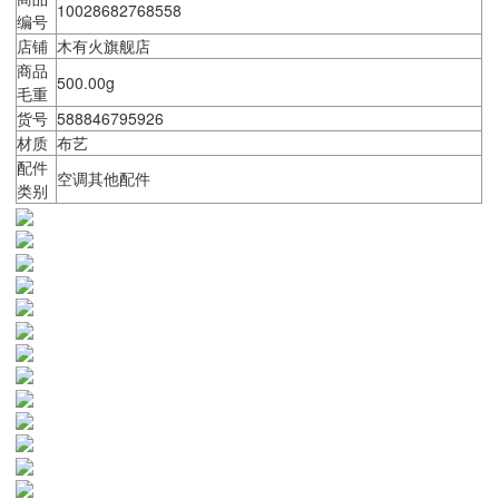
10028682768558
编号
店铺
木有火旗舰店
商品
500.00g
毛重
货号
588846795926
材质
布艺
配件
空调其他配件
类别