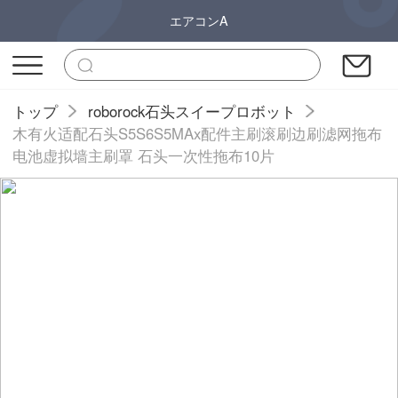
エアコンA
トップ
roborock石头スイープロボット
木有火适配石头S5S6S5MAx配件主刷滚刷边刷滤网拖布
电池虚拟墙主刷罩 石头一次性拖布10片