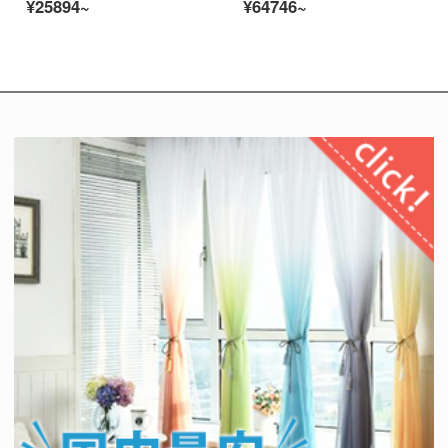
¥25894~
¥64746~