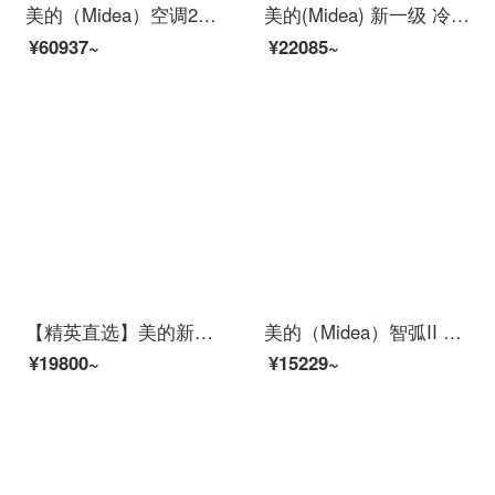
美的（Midea）空调2匹 舒适星一级能效 无风感全直流变频冷暖 智能圆柱空调柜机 空调立式 摩卡金 KFR-51LW/BP3DN8Y-YB305(1）
美的(Midea) 新一级 冷静星二代 智能家电变频冷暖1.5匹壁挂式空调挂机KFR-35GW/BP3DN8Y-PH200(1)
¥60937~
¥22085~
【精英直选】美的新一级能效变频空调挂机 大1匹/1.5匹智能家电 壁挂式卧室悦弧II 节能省电 风锦 风锦大1.5匹 KFR-35GW/N8ZHB1 【全新能效 新上市 一键防直吹】
美的（Midea）智弧II 大1匹 新能效变频冷暖 自清洁 防直吹 APP智能 家用卧室空调挂机 KFR-26GW/N8XJC3
¥19800~
¥15229~