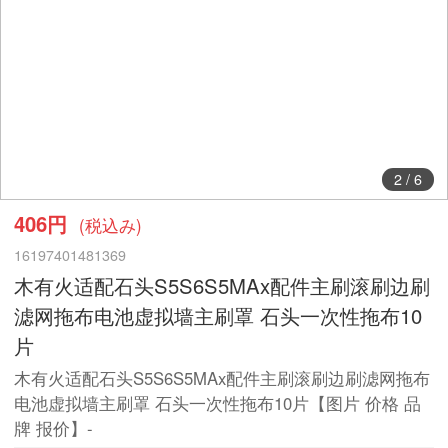
2
/
6
406円
(税込み)
16197401481369
木有火适配石头S5S6S5MAx配件主刷滚刷边刷
滤网拖布电池虚拟墙主刷罩 石头一次性拖布10
片
木有火适配石头S5S6S5MAx配件主刷滚刷边刷滤网拖布
电池虚拟墙主刷罩 石头一次性拖布10片【图片 价格 品
牌 报价】-