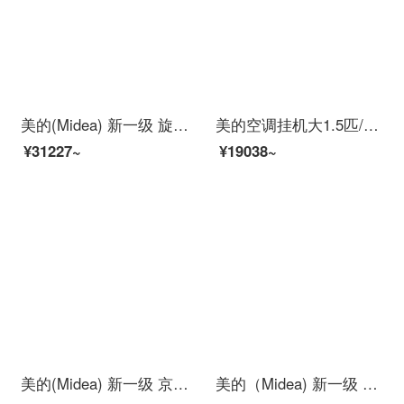
美的(Midea) 新一级 旋耀 智能家电 变频冷暖 180°旋转全域风道 1.5匹壁挂式空调KFR-35GW/N8MXA1
美的空调挂机大1.5匹/1匹 变频壁挂式空调 冷暖一级能效 壁挂空调酷金卧室空调 智能家电 风锦 悦弧 大1.5匹 35GW/N8MHB1 【WIFI智控 一键节能光线感应 无级变速】
¥31227~
¥19038~
美的(Midea) 新一级 京锦 智能家电 变频冷暖 1.5匹壁挂式空调KFR-35GW/BDN8Y-QJ200(1)
美的（Midea) 新一级 钰行 智能家电 变频冷暖 智能语音空调 3匹客厅圆柱空调立式柜机KFR-72LW/N8MZA1