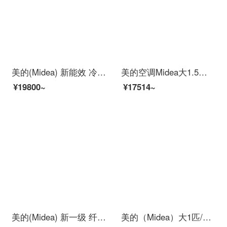
美的(Midea) 新能效 冷静星 智能家电 变频冷暖 防直吹 1.5匹家用壁挂式空调KFR-35GW/BP2DN8Y-PH400(3)
美的空调Midea大1.5匹1p 新一级能效 i青春2 智能变频 壁挂式冷暖卧室空调挂机N8XHB1 大1匹 能效新升级 高配更省电
¥19800~
¥17514~
美的(Midea) 新一级 纤白 专利无风感空调 智能家电 变频冷暖 1.5匹壁挂式空调挂机KFR-35GW/N8MWA1
美的（Midea）大1匹/1.5匹/2匹/3匹壁挂式空调 新能效节能安静 家用租房卧室挂机 智能家电 冷静星定频单冷不制热 大1匹