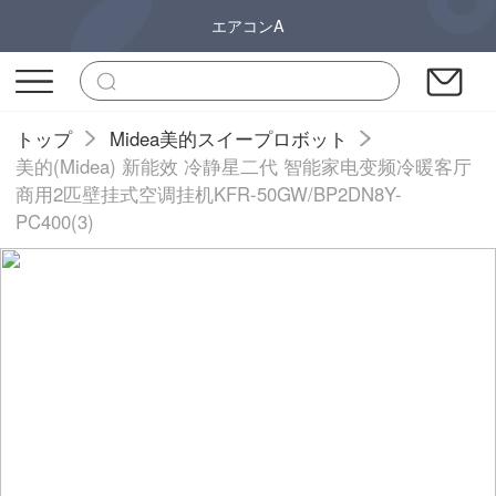
エアコンA
トップ
Midea美的スイープロボット
美的(Midea) 新能效 冷静星二代 智能家电变频冷暖客厅
商用2匹壁挂式空调挂机KFR-50GW/BP2DN8Y-
PC400(3)