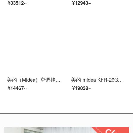
¥33512~
¥12943~
美的（Midea）空调挂机 大1匹/1.5匹p 冷静星/酷金 冷暖家用节能省电壁挂式空调 大1匹新冷静星 PC401【强劲制冷 超省电】
美的 midea KFR-26GW/BP3DN8Y-PH200(1) 大1匹 节能一级能效变频 冷暖壁挂式 冷静星2防直吹 空调挂机
¥14467~
¥19038~