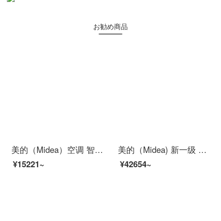
お勧め商品
美的（Midea）空调 智能空调 APP控制 壁挂式 卧室家用静音空调挂机 智能家电 1.5匹 新能效 冷静星 PC401
美的（Midea) 新一级 智行 智能家电 变频冷暖 2匹客厅圆柱空调立式柜机KFR-51LW/BP3DN8Y-YH200(1)
¥15221~
¥42654~